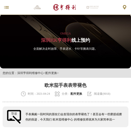


OMEGA
深圳HK亨得利
线上预约
全面解决走时故障、手表进水、卡针等腕表问题。
您的位置：
深圳亨得利维修中心
>
配件更换
>
欧米茄手表表带褪色



时间：2021-04-24
分类：
配件更换
阅读量(9018)
导读
手表佩戴一段时间的朋友们会发现你的表带褪色了！甚至会有一些磨损或擦
伤的痕迹，今天我们 欧米茄维修中心 的维修技师就来为大家简单说一