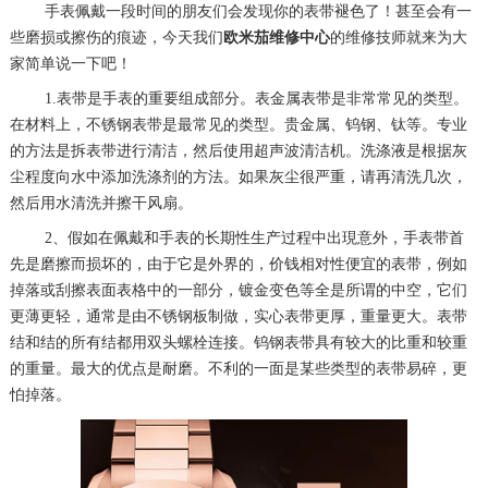
手表佩戴一段时间的朋友们会发现你的表带褪色了！甚至会有一
些磨损或擦伤的痕迹，今天我们
欧米茄维修中心
的维修技师就来为大
家简单说一下吧！
1.表带是手表的重要组成部分。表金属表带是非常常见的类型。
在材料上，不锈钢表带是最常见的类型。贵金属、钨钢、钛等。专业
的方法是拆表带进行清洁，然后使用超声波清洁机。洗涤液是根据灰
尘程度向水中添加洗涤剂的方法。如果灰尘很严重，请再清洗几次，
然后用水清洗并擦干风扇。
2、假如在佩戴和手表的长期性生产过程中出現意外，手表带首
先是磨擦而损坏的，由于它是外界的，价钱相对性便宜的表带，例如
掉落或刮擦表面表格中的一部分，镀金变色等全是所谓的中空，它们
更薄更轻，通常是由不锈钢板制做，实心表带更厚，重量更大。表带
结和结的所有结都用双头螺栓连接。钨钢表带具有较大的比重和较重
的重量。最大的优点是耐磨。不利的一面是某些类型的表带易碎，更
怕掉落。