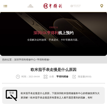


OMEGA
深圳HK亨得利
线上预约
全面解决走时故障、手表进水、卡针等腕表问题。
您的位置：
深圳亨得利维修中心
>
亨得利维修
>
欧米茄手表走慢是什么原因



时间：2021-04-04
分类：
亨得利维修
阅读量(9018)
导读
欧米茄手表走慢是什么原因，下面深圳欧米茄维修服务中心的维修技师为大
家讲解！欧米茄手表走慢是所有爱表之人都不愿意看到的现象，有时